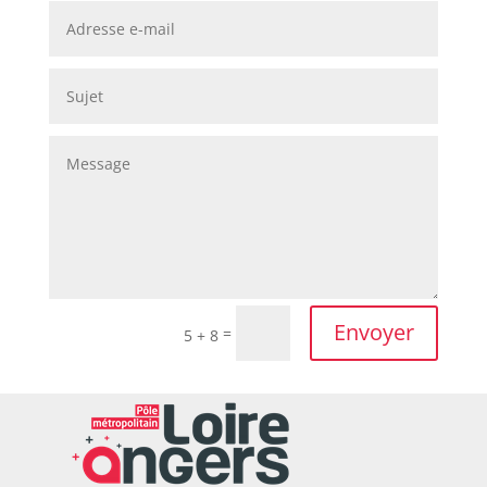
Envoyer
=
5 + 8