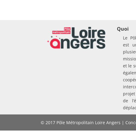
Quoi
Le Pô
est u
plusie
missio
et le 
égal
coo
inte
proje
de l’
dépla
© 2017 Pôle Métropolitain Loire Angers | Conce