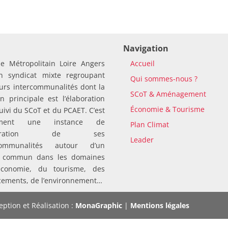
Navigation
le Métropolitain Loire Angers
Accueil
n syndicat mixte regroupant
Qui sommes-nous ?
urs intercommunalités dont la
SCoT & Aménagement
n principale est l’élaboration
Économie & Tourisme
suivi du SCoT et du PCAET. C’est
ement une instance de
Plan Climat
pération de ses
Leader
rcommunalités autour d’un
t commun dans les domaines
économie, du tourisme, des
cements, de l’environnement…
ption et Réalisation :
MonaGraphic
|
Mentions légales