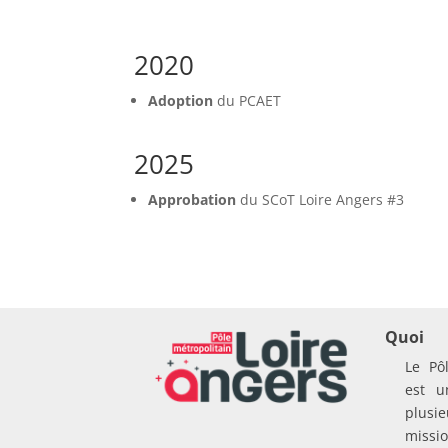
2020
Adoption
du PCAET
2025
Approbation
du SCoT Loire Angers #3
Quoi
Le Pô
est u
plusie
missio