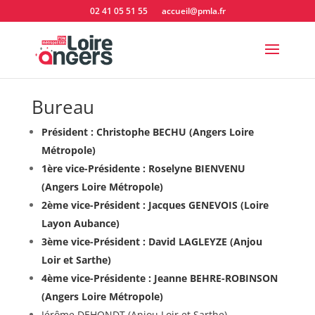
02 41 05 51 55
accueil@pmla.fr
Bureau
Président : Christophe BECHU (Angers Loire
Métropole)
1ère vice-Présidente : Roselyne BIENVENU
(Angers Loire Métropole)
2ème vice-Président : Jacques GENEVOIS (Loire
Layon Aubance
)
3ème vice-Président : David LAGLEYZE (Anjou
Loir et Sarthe)
4ème vice-Présidente : Jeanne BEHRE-ROBINSON
(Angers Loire Métropole)
Jérôme DEHONDT (Anjou Loir et Sarthe)