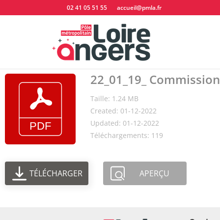
02 41 05 51 55
accueil@pmla.fr
22_01_19_ Commission
Taille: 1.24 MB
Created: 01-12-2022
Updated: 01-12-2022
Téléchargements: 119
TÉLÉCHARGER
APERÇU