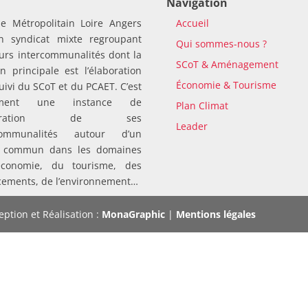
Navigation
le Métropolitain Loire Angers
Accueil
n syndicat mixte regroupant
Qui sommes-nous ?
urs intercommunalités dont la
SCoT & Aménagement
n principale est l’élaboration
Économie & Tourisme
suivi du SCoT et du PCAET. C’est
ement une instance de
Plan Climat
pération de ses
Leader
rcommunalités autour d’un
t commun dans les domaines
économie, du tourisme, des
cements, de l’environnement…
ption et Réalisation :
MonaGraphic
|
Mentions légales