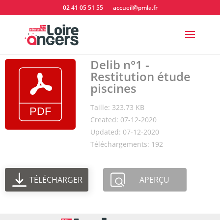
02 41 05 51 55
accueil@pmla.fr
Delib n°1 -
Restitution étude
piscines
Taille: 323.73 KB
Created: 07-12-2020
Updated: 07-12-2020
Téléchargements: 192
TÉLÉCHARGER
APERÇU