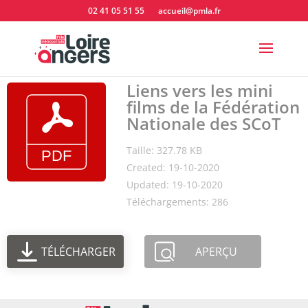
02 41 05 51 55
accueil@pmla.fr
Liens vers les mini
films de la Fédération
Nationale des SCoT
Taille: 327.78 KB
Created: 19-10-2020
Updated: 19-10-2020
Téléchargements: 286
TÉLÉCHARGER
APERÇU