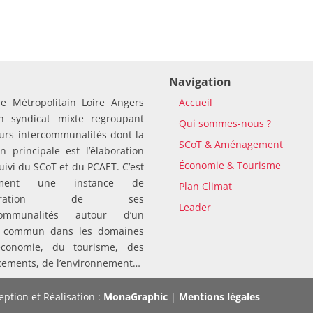
Navigation
le Métropolitain Loire Angers
Accueil
n syndicat mixte regroupant
Qui sommes-nous ?
urs intercommunalités dont la
SCoT & Aménagement
n principale est l’élaboration
Économie & Tourisme
suivi du SCoT et du PCAET. C’est
ement une instance de
Plan Climat
pération de ses
Leader
rcommunalités autour d’un
t commun dans les domaines
économie, du tourisme, des
cements, de l’environnement…
ption et Réalisation :
MonaGraphic
|
Mentions légales