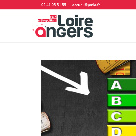
02 41 05 51 55
accueil@pmla.fr