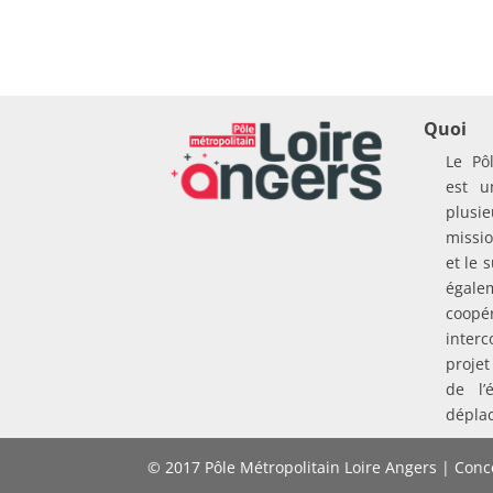
Quoi
Le Pô
est u
plusie
missio
et le 
égal
coo
inte
proje
de l’
dépla
© 2017 Pôle Métropolitain Loire Angers | Conce