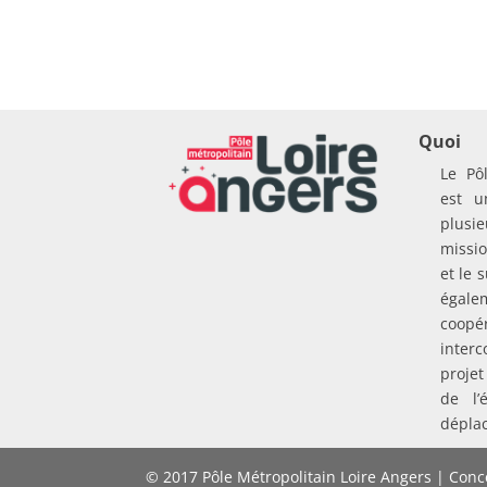
Quoi
Le Pô
est u
plusie
missio
et le 
égal
coo
inte
proje
de l’
dépla
© 2017 Pôle Métropolitain Loire Angers | Conce