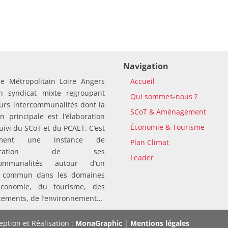
Navigation
le Métropolitain Loire Angers
Accueil
n syndicat mixte regroupant
Qui sommes-nous ?
urs intercommunalités dont la
SCoT & Aménagement
n principale est l’élaboration
Économie & Tourisme
suivi du SCoT et du PCAET. C’est
ement une instance de
Plan Climat
pération de ses
Leader
rcommunalités autour d’un
t commun dans les domaines
économie, du tourisme, des
cements, de l’environnement…
ption et Réalisation :
MonaGraphic
|
Mentions légales