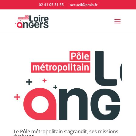
02 41 05 51 55
accueil@pmla.fr
Le Pôle métropolitain s’agrandit, ses missions